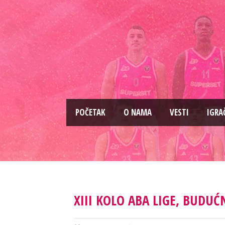
PОČETAK
O NAMA
VESTI
IGRA
XIII KOLO ABA LIGE, BUDU