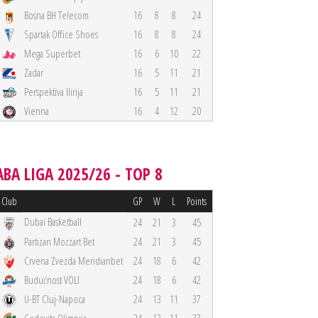
Bosna BH Telecom
16
8
8
24
Spartak Office Shoes
16
8
8
24
Mega Superbet
16
6
10
22
Zadar
16
5
11
21
Perspektiva Ilirija
16
5
11
21
Vienna
16
4
12
20
ABA LIGA 2025/26 - TOP 8
Club
GP
W
L
Points
Dubai Basketball
24
21
3
45
Partizan Mozzart Bet
24
21
3
45
Crvena Zvezda Meridianbet
24
18
6
42
Budućnost VOLI
24
18
6
42
U-BT Cluj-Napoca
24
13
11
37