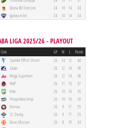
Cedevita Olimpija
24
13
11
37
Bosna BH Telecom
24
10
14
34
Igokea m:tel
24
10
14
34
ABA LIGA 2025/26 - PLAYOUT
Club
GP
W
L
Points
Spartak Office Shoes
26
14
12
40
Zadar
26
12
14
38
Mega Superbet
26
12
14
38
FMP
26
11
15
37
Krka
26
10
16
36
Perspektiva Ilirija
26
10
16
36
Vienna
26
9
17
35
SC Derby
26
9
17
35
Borac Mozzart
26
8
18
34