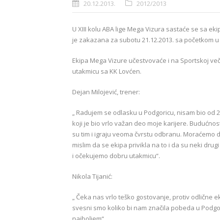
20.12.2013.
2012/2013
U XIII kolu ABA lige Mega Vizura sastaće se sa e
je zakazana za subotu 21.12.2013. sa početkom u 2
Ekipa Mega Vizure učestvovaće i na Sportskoj večer
utakmicu sa KK Lovćen.
Dejan Milojević, trener:
„ Radujem se odlasku u Podgoricu, nisam bio od 20
koji je bio vrlo važan deo moje karijere. Budućnos
su tim i igraju veoma čvrstu odbranu. Moraćemo d
mislim da se ekipa privikla na to i da su neki drugi
i očekujemo dobru utakmicu“.
Nikola Tijanić:
„ Čeka nas vrlo teško gostovanje, protiv odlične e
svesni smo koliko bi nam značila pobeda u Podgor
najboljem“.