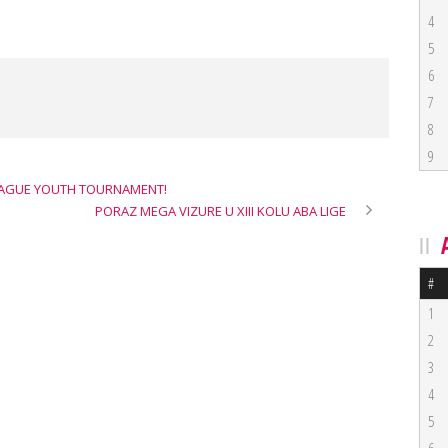
4
5
6
7
8
9
EAGUE YOUTH TOURNAMENT!
PORAZ MEGA VIZURE U XIII KOLU ABA LIGE
#
1
2
3
4
5