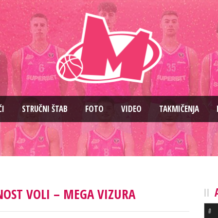
ČI
STRUČNI ŠTAB
FOTO
VIDEO
TAKMIČENJA
ĆNOST VOLI – MEGA VIZURA
#