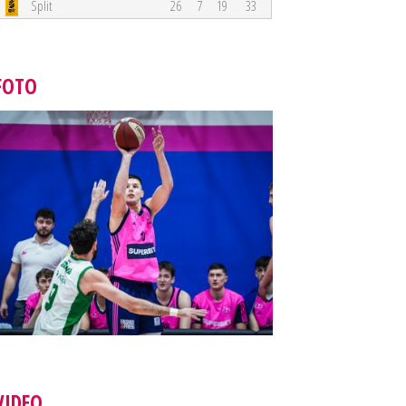
Split
26
7
19
33
FOTO
VIDEO