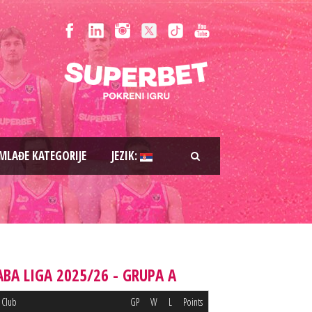
MLAĐE KATEGORIJE
JEZIK:
ABA LIGA 2025/26 - GRUPA A
Club
GP
W
L
Points