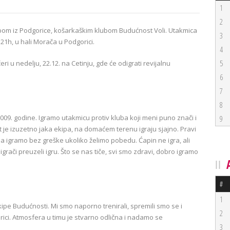
1
2
kipom iz Podgorice, košarkaškim klubom Budućnost Voli. Utakmica
3
1h, u hali Morača u Podgorici.
4
5
i u nedelju, 22.12. na Cetinju, gde će odigrati revijalnu
6
7
8
09. godine. Igramo utakmicu protiv kluba koji meni puno znači i
9
t je izuzetno jaka ekipa, na domaćem terenu igraju sjajno. Pravi
a igramo bez greške ukoliko želimo pobedu. Ćapin ne igra, ali
 igrači preuzeli igru. Što se nas tiče, svi smo zdravi, dobro igramo
#
1
kipe Budućnosti. Mi smo naporno trenirali, spremili smo se i
2
ici. Atmosfera u timu je stvarno odlična i nadamo se
3