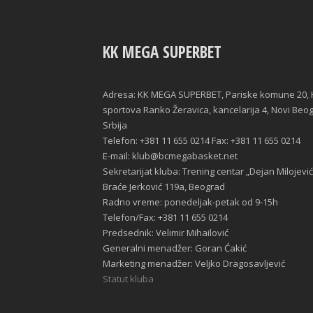
KK MEGA SUPERBET
Adresa: KK MEGA SUPERBET, Pariske komune 20, 
sportova Ranko Žeravica, kancelarija 4, Novi Beo
Srbija
Telefon: +381 11 655 0214 Fax: +381 11 655 0214
E-mail: klub@bcmegabasket.net
Sekretarijat kluba: Trening centar „Dejan Milojević
Braće Jerković 119a, Beograd
Radno vreme: ponedeljak-petak od 9-15h
Telefon/Fax: +381 11 655 0214
Predsednik: Velimir Mihailović
Generalni menadžer: Goran Ćakić
Marketing menadžer: Veljko Dragosavljević
Statut kluba