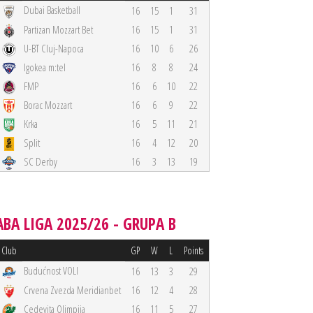
Dubai Basketball
16
15
1
31
Partizan Mozzart Bet
16
15
1
31
U-BT Cluj-Napoca
16
10
6
26
Igokea m:tel
16
8
8
24
FMP
16
6
10
22
Borac Mozzart
16
6
9
22
Krka
16
5
11
21
Split
16
4
12
20
SC Derby
16
3
13
19
ABA LIGA 2025/26 - GRUPA B
Club
GP
W
L
Points
Budućnost VOLI
16
13
3
29
Crvena Zvezda Meridianbet
16
12
4
28
Cedevita Olimpija
16
11
5
27