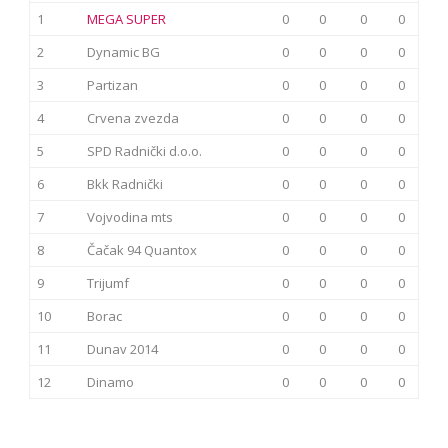
1
MEGA SUPER
0
0
0
0
2
Dynamic BG
0
0
0
0
3
Partizan
0
0
0
0
4
Crvena zvezda
0
0
0
0
5
SPD Radnički d.o.o.
0
0
0
0
6
Bkk Radnički
0
0
0
0
7
Vojvodina mts
0
0
0
0
8
Čačak 94 Quantox
0
0
0
0
9
Trijumf
0
0
0
0
10
Borac
0
0
0
0
11
Dunav 2014
0
0
0
0
12
Dinamo
0
0
0
0