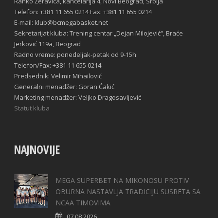
Ranko Žeravica, kancelarija 4, Novi Beograd, Srbija
Telefon: +381 11 655 0214 Fax: +381 11 655 0214
E-mail: klub@bcmegabasket.net
Sekretarijat kluba: Trening centar „Dejan Milojević“, Braće
Jerković 119a, Beograd
Radno vreme: ponedeljak-petak od 9-15h
Telefon/Fax: +381 11 655 0214
Predsednik: Velimir Mihailović
Generalni menadžer: Goran Ćakić
Marketing menadžer: Veljko Dragosavljević
Statut kluba
NAJNOVIJE
MEGA SUPERBET NA MIKONOSU PROTIV
OBURNA NASTAVLJA TRADICIJU SUSRETA SA
NCAA TIMOVIMA
07.08.2026.