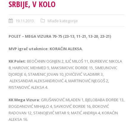
SRBIJE, V KOLO
19.11.2013.
Mlađe kategorije
POLET – MEGA VIZURA 70-75 (23-13, 11-21, 13-20, 23-21)
MVP igrač utakmice: KORAĆIN ALEKSA.
KK Polet:
BEOČANIN OGNJEN 2, ILIĆ MILOŠ 11, ĐURĐEVIC NIKOLA
8, HAIROVIC MEHMED 5, MAKSIMOVIC ĐORĐE 15, SIMEUNOVIC
DJORDJE 6, STAMENIC JOVAN 10, JOVIĆEVIĆ VLADIMIR 3,
ALEKSANDAR ALEKSANDROVIĆ 4, MARTINOVIĆ NJEGOŠ 2,
RISTANOVIĆ ALEKSA 4.
KK Mega Vizura:
GRUŠANOVIĆ MLADEN 1, BJELOBABA ĐORĐE 13,
BOGDANOVIĆ MIHAJLO 4, SAVKOVIĆ ĐORĐE 16, ĐOKOVIĆ
RADOVAN 12, STANOJEVIĆ MITAR 9, MATIĆ ANDRIJA 4, KORAĆIN
ALEKSA 16.