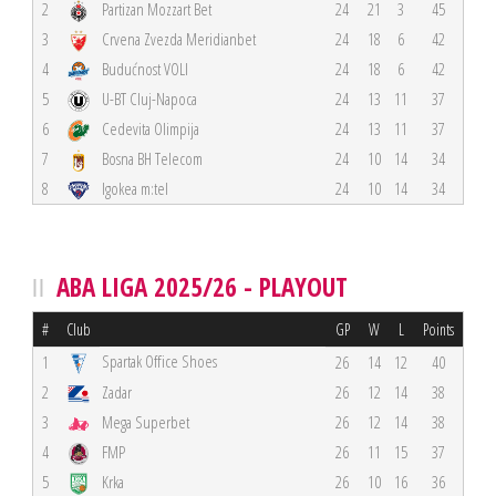
2
Partizan Mozzart Bet
24
21
3
45
3
Crvena Zvezda Meridianbet
24
18
6
42
4
Budućnost VOLI
24
18
6
42
5
U-BT Cluj-Napoca
24
13
11
37
6
Cedevita Olimpija
24
13
11
37
7
Bosna BH Telecom
24
10
14
34
8
Igokea m:tel
24
10
14
34
ABA LIGA 2025/26 - PLAYOUT
#
Club
GP
W
L
Points
Spartak Office Shoes
1
26
14
12
40
2
Zadar
26
12
14
38
3
Mega Superbet
26
12
14
38
4
FMP
26
11
15
37
5
Krka
26
10
16
36