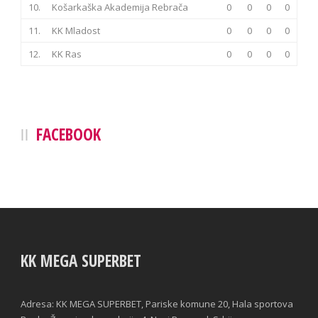
10.
Košarkaška Akademija Rebrača
0
0
0
0
11.
KK Mladost
0
0
0
0
12.
KK Ras
0
0
0
0
FACEBOOK
KK MEGA SUPERBET
Adresa: KK MEGA SUPERBET, Pariske komune 20, Hala sportova