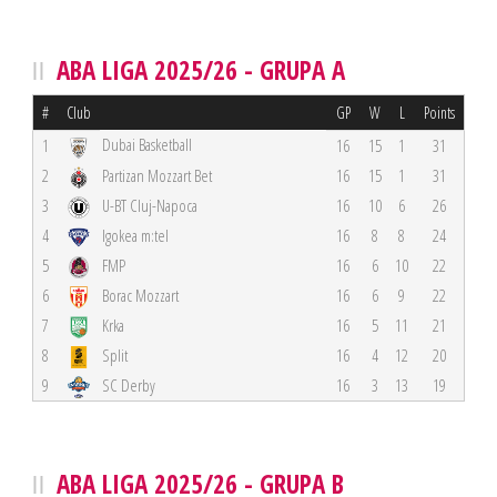
ABA LIGA 2025/26 - GRUPA A
#
Club
GP
W
L
Points
Dubai Basketball
1
16
15
1
31
2
Partizan Mozzart Bet
16
15
1
31
3
U-BT Cluj-Napoca
16
10
6
26
4
Igokea m:tel
16
8
8
24
5
FMP
16
6
10
22
6
Borac Mozzart
16
6
9
22
7
Krka
16
5
11
21
8
Split
16
4
12
20
9
SC Derby
16
3
13
19
ABA LIGA 2025/26 - GRUPA B