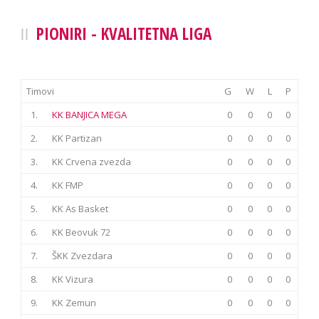
PIONIRI - KVALITETNA LIGA
Timovi
G
W
L
P
1.
KK BANJICA MEGA
0
0
0
0
2.
KK Partizan
0
0
0
0
3.
KK Crvena zvezda
0
0
0
0
4.
KK FMP
0
0
0
0
5.
KK As Basket
0
0
0
0
6.
KK Beovuk 72
0
0
0
0
7.
ŠKK Zvezdara
0
0
0
0
8.
KK Vizura
0
0
0
0
9.
KK Zemun
0
0
0
0