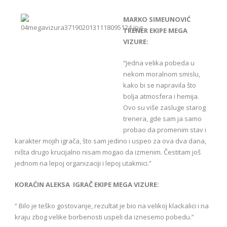
MARKO SIMEUNOVIĆ
TRENER EKIPE MEGA
VIZURE:
“Jedna velika pobeda u
nekom moralnom smislu,
kako bi se napravila što
bolja atmosfera i hemija.
Ovo su više zasluge starog
trenera, gde sam ja samo
probao da promenim stav i
karakter mojih igrača, što sam jedino i uspeo za ova dva dana,
ništa drugo krucijalno nisam mogao da izmenim. Čestitam još
jednom na lepoj organizaciji i lepoj utakmici.”
KORAĆIN ALEKSA IGRAČ EKIPE MEGA VIZURE:
“ Bilo je teško gostovanje, rezultat je bio na velikoj klackalici i na
kraju zbog velike borbenosti uspeli da iznesemo pobedu.”