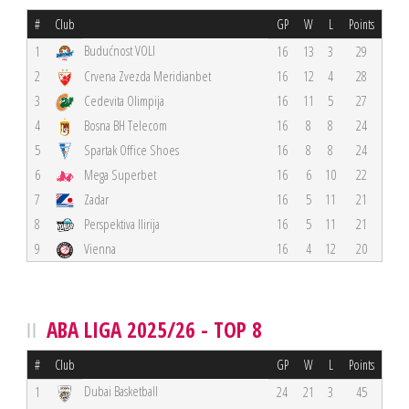
#
Club
GP
W
L
Points
Budućnost VOLI
1
16
13
3
29
2
Crvena Zvezda Meridianbet
16
12
4
28
3
Cedevita Olimpija
16
11
5
27
4
Bosna BH Telecom
16
8
8
24
5
Spartak Office Shoes
16
8
8
24
6
Mega Superbet
16
6
10
22
7
Zadar
16
5
11
21
8
Perspektiva Ilirija
16
5
11
21
9
Vienna
16
4
12
20
ABA LIGA 2025/26 - TOP 8
#
Club
GP
W
L
Points
Dubai Basketball
1
24
21
3
45