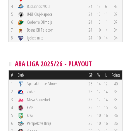
4
Budućnost VOLI
24
18
6
42
5
U-BT Cluj-Napoca
24
13
11
37
6
Cedevita Olimpija
24
13
11
37
7
Bosna BH Telecom
24
10
14
34
8
Igokea m:tel
24
10
14
34
ABA LIGA 2025/26 - PLAYOUT
#
Club
GP
W
L
Points
Spartak Office Shoes
1
26
14
12
40
2
Zadar
26
12
14
38
3
Mega Superbet
26
12
14
38
4
FMP
26
11
15
37
5
Krka
26
10
16
36
6
Perspektiva Ilirija
26
10
16
36