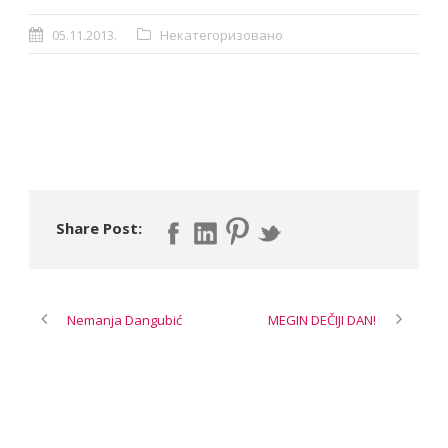
05.11.2013.
Некатегоризовано
Share Post:
Nemanja Dangubić
MEGIN DEČIJI DAN!