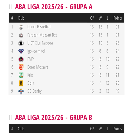
ABA LIGA 2025/26 - GRUPA A
#
Club
GP
W
L
Points
Dubai Basketball
1
16
15
1
31
2
Partizan Mozzart Bet
16
15
1
31
3
U-BT Cluj-Napoca
16
10
6
26
4
Igokea m:tel
16
8
8
24
5
FMP
16
6
10
22
6
Borac Mozzart
16
6
9
22
7
Krka
16
5
11
21
8
Split
16
4
12
20
9
SC Derby
16
3
13
19
ABA LIGA 2025/26 - GRUPA B
#
Club
GP
W
L
Points