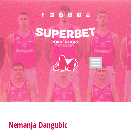
Nemanja Dangubic