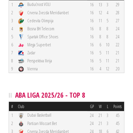
Budućnost VOLI
1
16
13
3
29
2
Crvena Zvezda Meridianbet
16
12
4
28
3
Cedevita Olimpija
16
11
5
27
4
Bosna BH Telecom
16
8
8
24
5
Spartak Office Shoes
16
8
8
24
6
Mega Superbet
16
6
10
22
7
Zadar
16
5
11
21
8
Perspektiva Ilirija
16
5
11
21
9
Vienna
16
4
12
20
ABA LIGA 2025/26 - TOP 8
#
Club
GP
W
L
Points
Dubai Basketball
1
24
21
3
45
2
Partizan Mozzart Bet
24
21
3
45
3
Crvena Zvezda Meridianbet
24
18
6
42