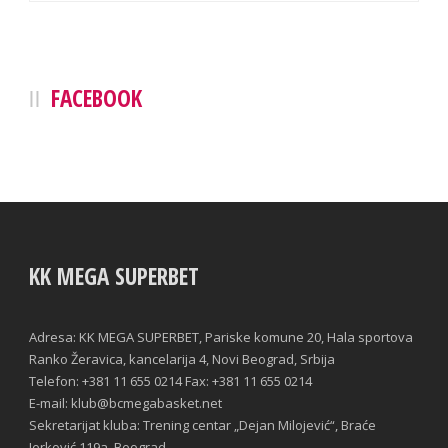
FACEBOOK
KK MEGA SUPERBET
Adresa: KK MEGA SUPERBET, Pariske komune 20, Hala sportova
Ranko Žeravica, kancelarija 4, Novi Beograd, Srbija
Telefon: +381 11 655 0214 Fax: +381 11 655 0214
E-mail: klub@bcmegabasket.net
Sekretarijat kluba: Trening centar „Dejan Milojević“, Braće
Jerković 119a, Beograd