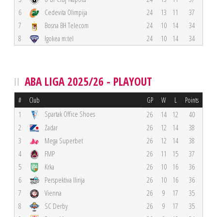
6
Cedevita Olimpija
24
13
11
37
7
Bosna BH Telecom
24
10
14
34
8
Igokea m:tel
24
10
14
34
ABA LIGA 2025/26 - PLAYOUT
#
Club
GP
W
L
Points
Spartak Office Shoes
1
26
14
12
40
2
Zadar
26
12
14
38
3
Mega Superbet
26
12
14
38
4
FMP
26
11
15
37
5
Krka
26
10
16
36
6
Perspektiva Ilirija
26
10
16
36
7
Vienna
26
9
17
35
8
SC Derby
26
9
17
35