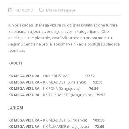
14.10.2013.
Mlađe kategorije
Juniori i kadeti KK Mega Vizura su odigrali kvalifikacione turnire
za plasman u Jedinstvene lige u svojim kategorijama. Obe
selekcije su se plasirale, završivši turnire na prvom mestu u
Regionu Centralna Srbija. Tokom kvalifikacija postigli su sledeće
rezultate:
KADETI
KK MEGA VIZURA
– OKK KRUŠEVAC
99:52
KK MEGA VIZURA
– KK MLADOST (S.Palanka)
92:50
KK MEGA VIZURA
– KK FOKA (Kragujevac)
76:56
KK MEGA VIZURA
– KK TOP BASKET (Kragujevac)
79:52
JUNIORI
KK MEGA VIZURA
– KK MLADOST (S. Palanka)
103:58
KK MEGA VIZURA
– KK ŠUMARICE (Kragujevac)
72:69