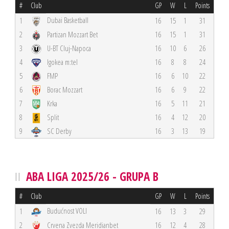
#
Club
GP
W
L
Points
Dubai Basketball
1
16
15
1
31
2
Partizan Mozzart Bet
16
15
1
31
3
U-BT Cluj-Napoca
16
10
6
26
4
Igokea m:tel
16
8
8
24
5
FMP
16
6
10
22
6
Borac Mozzart
16
6
9
22
7
Krka
16
5
11
21
8
Split
16
4
12
20
9
SC Derby
16
3
13
19
ABA LIGA 2025/26 - GRUPA B
#
Club
GP
W
L
Points
Budućnost VOLI
1
16
13
3
29
2
Crvena Zvezda Meridianbet
16
12
4
28