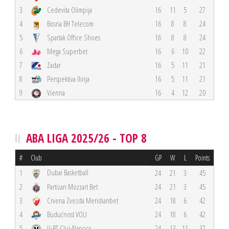
3
Cedevita Olimpija
16
11
5
27
4
Bosna BH Telecom
16
8
8
24
5
Spartak Office Shoes
16
8
8
24
6
Mega Superbet
16
6
10
22
7
Zadar
16
5
11
21
8
Perspektiva Ilirija
16
5
11
21
9
Vienna
16
4
12
20
ABA LIGA 2025/26 - TOP 8
#
Club
GP
W
L
Points
Dubai Basketball
1
24
21
3
45
2
Partizan Mozzart Bet
24
21
3
45
3
Crvena Zvezda Meridianbet
24
18
6
42
4
Budućnost VOLI
24
18
6
42
5
U-BT Cluj-Napoca
24
13
11
37