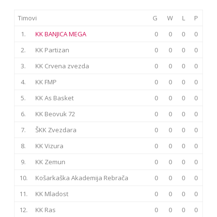
Timovi
G
W
L
P
1.
KK BANJICA MEGA
0
0
0
0
2.
KK Partizan
0
0
0
0
3.
KK Crvena zvezda
0
0
0
0
4.
KK FMP
0
0
0
0
5.
KK As Basket
0
0
0
0
6.
KK Beovuk 72
0
0
0
0
7.
ŠKK Zvezdara
0
0
0
0
8.
KK Vizura
0
0
0
0
9.
KK Zemun
0
0
0
0
10.
Košarkaška Akademija Rebrača
0
0
0
0
11.
KK Mladost
0
0
0
0
12.
KK Ras
0
0
0
0