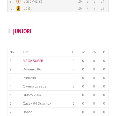
9
Borac Mozzart
26
8
18
34
10
Split
26
7
19
33
JUNIORI
No.
Tim
G
W
+/-
P
1
MEGA SUPER
0
0
0
0
2
Dynamic BG
0
0
0
0
3
Partizan
0
0
0
0
4
Crvena zvezda
0
0
0
0
5
Dunav 2014
0
0
0
0
6
Čačak 94 Quantox
0
0
0
0
7
Borac
0
0
0
0