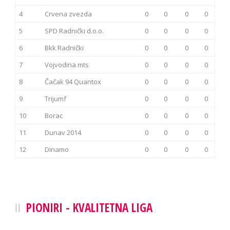
4
Crvena zvezda
0
0
0
0
5
SPD Radnički d.o.o.
0
0
0
0
6
Bkk Radnički
0
0
0
0
7
Vojvodina mts
0
0
0
0
8
Čačak 94 Quantox
0
0
0
0
9
Trijumf
0
0
0
0
10
Borac
0
0
0
0
11
Dunav 2014
0
0
0
0
12
Dinamo
0
0
0
0
PIONIRI - KVALITETNA LIGA