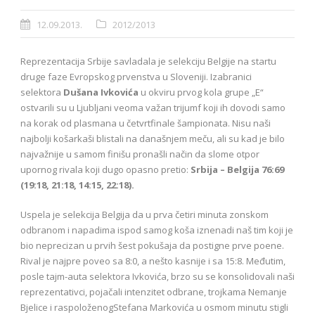
12.09.2013.
2012/2013
Reprezentacija Srbije savladala je selekciju Belgije na startu
druge faze Evropskog prvenstva u Sloveniji. Izabranici
selektora
Dušana Ivkovića
u okviru prvog kola grupe „E“
ostvarili su u Ljubljani veoma važan trijumf koji ih dovodi samo
na korak od plasmana u četvrtfinale šampionata. Nisu naši
najbolji košarkaši blistali na današnjem meču, ali su kad je bilo
najvažnije u samom finišu pronašli način da slome otpor
upornog rivala koji dugo opasno pretio:
Srbija – Belgija 76:69
(19:18, 21:18, 14:15, 22:18).
Uspela je selekcija Belgija da u prva četiri minuta zonskom
odbranom i napadima ispod samog koša iznenadi naš tim koji je
bio neprecizan u prvih šest pokušaja da postigne prve poene.
Rival je najpre poveo sa 8:0, a nešto kasnije i sa 15:8. Međutim,
posle tajm-auta selektora Ivkovića, brzo su se konsolidovali naši
reprezentativci, pojačali intenzitet odbrane, trojkama Nemanje
Bjelice i raspoloženogStefana Markovića u osmom minutu stigli