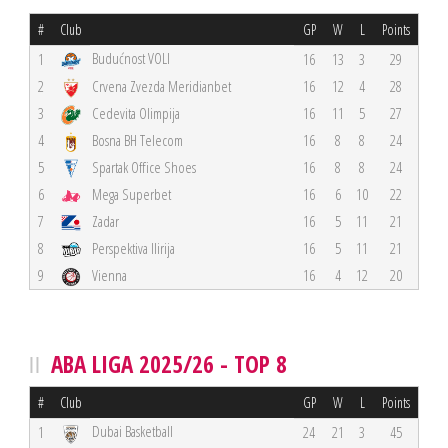
#
Club
GP
W
L
Points
Budućnost VOLI
1
16
13
3
29
2
Crvena Zvezda Meridianbet
16
12
4
28
3
Cedevita Olimpija
16
11
5
27
4
Bosna BH Telecom
16
8
8
24
5
Spartak Office Shoes
16
8
8
24
6
Mega Superbet
16
6
10
22
7
Zadar
16
5
11
21
8
Perspektiva Ilirija
16
5
11
21
9
Vienna
16
4
12
20
ABA LIGA 2025/26 - TOP 8
#
Club
GP
W
L
Points
Dubai Basketball
1
24
21
3
45