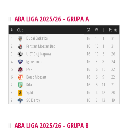
ABA LIGA 2025/26 - GRUPA A
#
Club
GP
W
L
Points
Dubai Basketball
1
16
15
1
31
2
Partizan Mozzart Bet
16
15
1
31
3
U-BT Cluj-Napoca
16
10
6
26
4
Igokea m:tel
16
8
8
24
5
FMP
16
6
10
22
6
Borac Mozzart
16
6
9
22
7
Krka
16
5
11
21
8
Split
16
4
12
20
9
SC Derby
16
3
13
19
ABA LIGA 2025/26 - GRUPA B