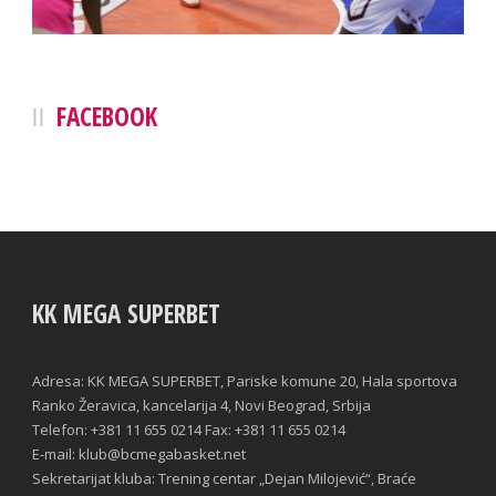
FACEBOOK
KK MEGA SUPERBET
Adresa: KK MEGA SUPERBET, Pariske komune 20, Hala sportova
Ranko Žeravica, kancelarija 4, Novi Beograd, Srbija
Telefon: +381 11 655 0214 Fax: +381 11 655 0214
E-mail: klub@bcmegabasket.net
Sekretarijat kluba: Trening centar „Dejan Milojević“, Braće