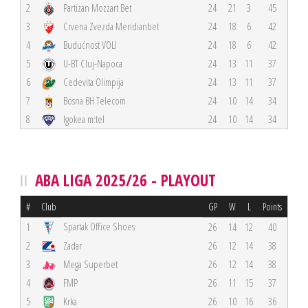
2
Partizan Mozzart Bet
24
21
3
45
3
Crvena Zvezda Meridianbet
24
18
6
42
4
Budućnost VOLI
24
18
6
42
5
U-BT Cluj-Napoca
24
13
11
37
6
Cedevita Olimpija
24
13
11
37
7
Bosna BH Telecom
24
10
14
34
8
Igokea m:tel
24
10
14
34
ABA LIGA 2025/26 - PLAYOUT
#
Club
GP
W
L
Points
Spartak Office Shoes
1
26
14
12
40
2
Zadar
26
12
14
38
3
Mega Superbet
26
12
14
38
4
FMP
26
11
15
37
5
Krka
26
10
16
36