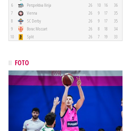
6
Perspektiva Ilirija
26
10
16
36
7
Vienna
26
9
17
35
8
SC Derby
26
9
17
35
9
Borac Mozzart
26
8
18
34
10
Split
26
7
19
33
FOTO