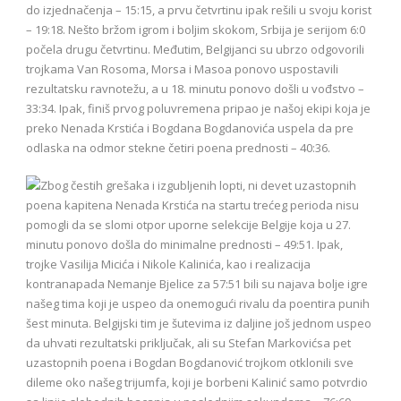
do izjednačenja – 15:15, a prvu četvrtinu ipak rešili u svoju korist
– 19:18. Nešto bržom igrom i boljim skokom, Srbija je serijom 6:0
počela drugu četvrtinu. Međutim, Belgijanci su ubrzo odgovorili
trojkama Van Rosoma, Morsa i Masoa ponovo uspostavili
rezultatsku ravnotežu, a u 18. minutu ponovo došli u vođstvo –
33:34. Ipak, finiš prvog poluvremena pripao je našoj ekipi koja je
preko Nenada Krstića i Bogdana Bogdanovića uspela da pre
odlaska na odmor stekne četiri poena prednosti – 40:36.
Zbog čestih grešaka i izgubljenih lopti, ni devet uzastopnih
poena kapitena Nenada Krstića na startu trećeg perioda nisu
pomogli da se slomi otpor uporne selekcije Belgije koja u 27.
minutu ponovo došla do minimalne prednosti – 49:51. Ipak,
trojke Vasilija Micića i Nikole Kalinića, kao i realizacija
kontranapada Nemanje Bjelice za 57:51 bili su najava bolje igre
našeg tima koji je uspeo da onemogući rivalu da poentira punih
šest minuta. Belgijski tim je šutevima iz daljine još jednom uspeo
da uhvati rezultatski priključak, ali su Stefan Markovićsa pet
uzastopnih poena i Bogdan Bogdanović trojkom otklonili sve
dileme oko našeg trijumfa, koji je borbeni Kalinić samo potvrdio