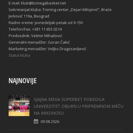
E-mail: klub@bcmegabasket.net
Sekretarijat kluba: Trening centar „Dejan Milojević“, Braće
Jerković 119a, Beograd
Radno vreme: ponedeljak-petak od 9-15h
Telefon/Fax: +381 11 655 0214
Predsednik: Velimir Mihailović
Generalni menadžer: Goran Ćakić
Marketing menadžer: Veljko Dragosavljević
Statut kluba
NAJNOVIJE
SJAJNA MEGA SUPERBET POBEDILA
UNIVERZITET OBURN U PRIPREMNOM MEČU
NA MIKONOSU
09.08.2026.