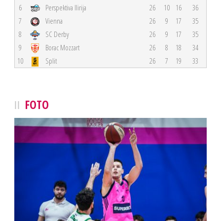
6
Perspektiva Ilirija
26
10
16
36
7
Vienna
26
9
17
35
8
SC Derby
26
9
17
35
9
Borac Mozzart
26
8
18
34
10
Split
26
7
19
33
FOTO