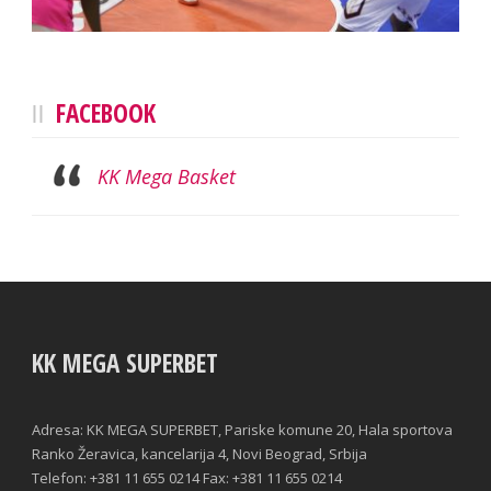
FACEBOOK
KK Mega Basket
KK MEGA SUPERBET
Adresa: KK MEGA SUPERBET, Pariske komune 20, Hala sportova
Ranko Žeravica, kancelarija 4, Novi Beograd, Srbija
Telefon: +381 11 655 0214 Fax: +381 11 655 0214