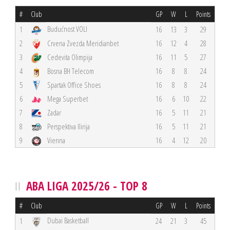
#
Club
GP
W
L
Points
Budućnost VOLI
1
16
13
3
29
2
Crvena Zvezda Meridianbet
16
12
4
28
3
Cedevita Olimpija
16
11
5
27
4
Bosna BH Telecom
16
8
8
24
5
Spartak Office Shoes
16
8
8
24
6
Mega Superbet
16
6
10
22
7
Zadar
16
5
11
21
8
Perspektiva Ilirija
16
5
11
21
9
Vienna
16
4
12
20
ABA LIGA 2025/26 - TOP 8
#
Club
GP
W
L
Points
Dubai Basketball
1
24
21
3
45