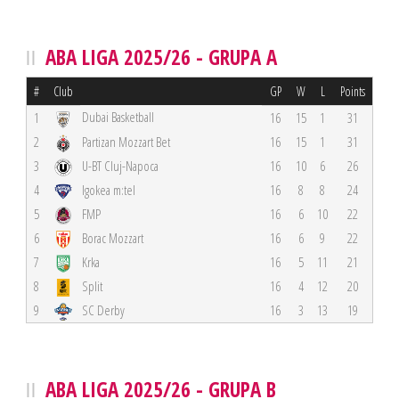
ABA LIGA 2025/26 - GRUPA A
#
Club
GP
W
L
Points
Dubai Basketball
1
16
15
1
31
2
Partizan Mozzart Bet
16
15
1
31
3
U-BT Cluj-Napoca
16
10
6
26
4
Igokea m:tel
16
8
8
24
5
FMP
16
6
10
22
6
Borac Mozzart
16
6
9
22
7
Krka
16
5
11
21
8
Split
16
4
12
20
9
SC Derby
16
3
13
19
ABA LIGA 2025/26 - GRUPA B