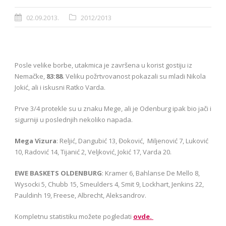
02.09.2013.
2012/2013
Posle velike borbe, utakmica je završena u korist gostiju iz
Nemačke,
83:88
. Veliku požrtvovanost pokazali su mladi Nikola
Jokić, ali i iskusni Ratko Varda.
Prve 3/4 protekle su u znaku Mege, ali je Odenburg ipak bio jači i
sigurniji u poslednjih nekoliko napada.
Mega Vizura
: Reljić, Dangubić 13, Đoković, Miljenović 7, Luković
10, Radović 14, Tijanić 2, Veljković, Jokić 17, Varda 20.
EWE BASKETS OLDENBURG
: Kramer 6, Bahlanse De Mello 8,
Wysocki 5, Chubb 15, Smeulders 4, Smit 9, Lockhart, Jenkins 22,
Pauldinh 19, Freese, Albrecht, Aleksandrov.
Kompletnu statistiku možete pogledati
ovde.