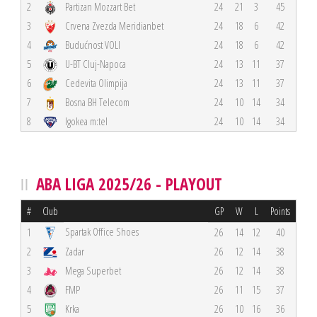
2
Partizan Mozzart Bet
24
21
3
45
3
Crvena Zvezda Meridianbet
24
18
6
42
4
Budućnost VOLI
24
18
6
42
5
U-BT Cluj-Napoca
24
13
11
37
6
Cedevita Olimpija
24
13
11
37
7
Bosna BH Telecom
24
10
14
34
8
Igokea m:tel
24
10
14
34
ABA LIGA 2025/26 - PLAYOUT
#
Club
GP
W
L
Points
Spartak Office Shoes
1
26
14
12
40
2
Zadar
26
12
14
38
3
Mega Superbet
26
12
14
38
4
FMP
26
11
15
37
5
Krka
26
10
16
36