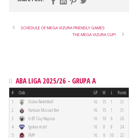
SCHEDULE OF MEGA VIZURA FRIENDLY GAMES
THE MEGA VIZURA CUP!
ABA LIGA 2025/26 - GRUPA A
#
Club
GP
W
L
Points
Dubai Basketball
1
16
15
1
31
2
Partizan Mozzart Bet
16
15
1
31
3
U-BT Cluj-Napoca
16
10
6
26
4
Igokea m:tel
16
8
8
24
5
FMP
16
6
10
22