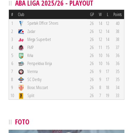
ABA LIGA 2025/26 - PLAYOUT
#
Club
GP
W
L
Points
Spartak Office Shoes
1
26
14
12
40
2
Zadar
26
12
14
38
3
Mega Superbet
26
12
14
38
4
FMP
26
11
15
37
5
Krka
26
10
16
36
6
Perspektiva Ilirija
26
10
16
36
7
Vienna
26
9
17
35
8
SC Derby
26
9
17
35
9
Borac Mozzart
26
8
18
34
10
Split
26
7
19
33
FOTO