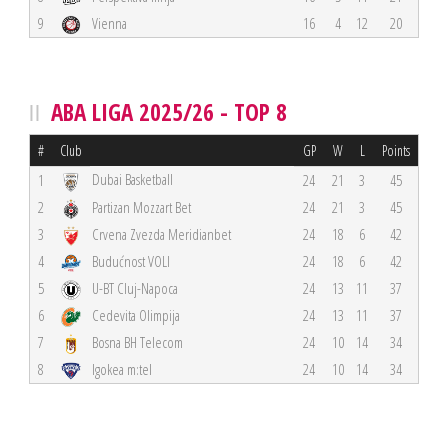
9
Vienna
16
4
12
20
ABA LIGA 2025/26 - TOP 8
#
Club
GP
W
L
Points
Dubai Basketball
1
24
21
3
45
2
Partizan Mozzart Bet
24
21
3
45
3
Crvena Zvezda Meridianbet
24
18
6
42
4
Budućnost VOLI
24
18
6
42
5
U-BT Cluj-Napoca
24
13
11
37
6
Cedevita Olimpija
24
13
11
37
7
Bosna BH Telecom
24
10
14
34
8
Igokea m:tel
24
10
14
34