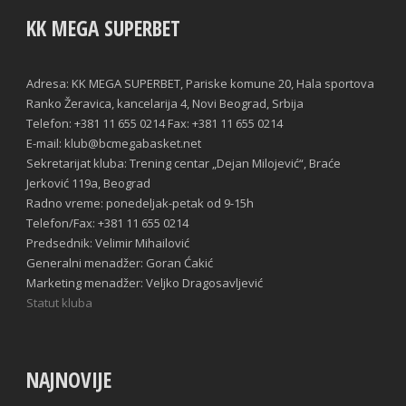
KK MEGA SUPERBET
Adresa: KK MEGA SUPERBET, Pariske komune 20, Hala sportova
Ranko Žeravica, kancelarija 4, Novi Beograd, Srbija
Telefon: +381 11 655 0214 Fax: +381 11 655 0214
E-mail: klub@bcmegabasket.net
Sekretarijat kluba: Trening centar „Dejan Milojević“, Braće
Jerković 119a, Beograd
Radno vreme: ponedeljak-petak od 9-15h
Telefon/Fax: +381 11 655 0214
Predsednik: Velimir Mihailović
Generalni menadžer: Goran Ćakić
Marketing menadžer: Veljko Dragosavljević
Statut kluba
NAJNOVIJE