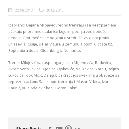
22.08.2013.
2012/2013
Izabranici Dejana Milojević vredno treniraju i sa nestrpljenjem
očekuju pripremne utakmice koje im počinju već sledeće
nedelje. Prvi meč će se odigrati u sredu 28. Avgusta protiv
Enissey iz Rusije, u Hali Vizura u Zemunu. Potom, u goste 02.
Septembra dolazi Oldenburg iz Nemačke.
Trener Milojević na raspolaganju ima Miljenovića, Radovića,
Avramovića, Jokića, Tijanića, Djokovića, Veljkovića, Vardu, Reljića i
Lukovića, dok Micić, Dangubić i Krstić još uvek imaju obaveze sa
reprezentacijom. Sa ekipom treniraju i Mašan Vrbica, Ivan
Paunić, Vule Adalović kao i Goran Ćakić.
Share Post: