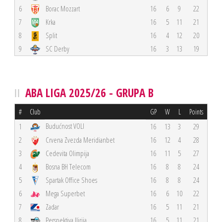
6
Borac Mozzart
16
6
9
22
7
Krka
16
5
11
21
8
Split
16
4
12
20
9
SC Derby
16
3
13
19
ABA LIGA 2025/26 - GRUPA B
#
Club
GP
W
L
Points
Budućnost VOLI
1
16
13
3
29
2
Crvena Zvezda Meridianbet
16
12
4
28
3
Cedevita Olimpija
16
11
5
27
4
Bosna BH Telecom
16
8
8
24
5
Spartak Office Shoes
16
8
8
24
6
Mega Superbet
16
6
10
22
7
Zadar
16
5
11
21
8
Perspektiva Ilirija
16
5
11
21